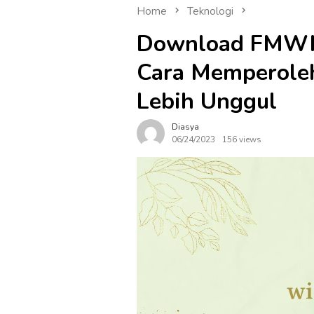
Home
Teknologi
Download FMWh
Cara Memperole
Lebih Unggul
Diasya
06/24/2023
156 views