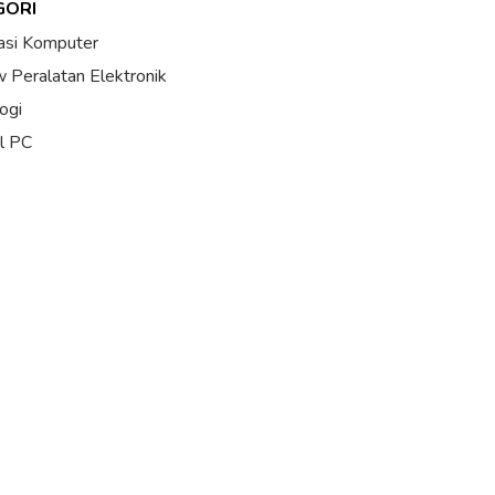
GORI
asi Komputer
 Peralatan Elektronik
ogi
al PC