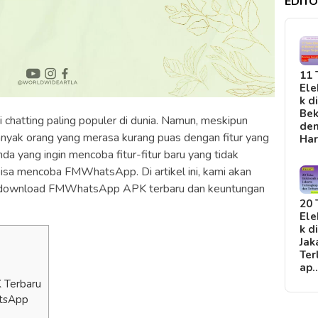
EDITO
11 
Ele
k d
Bek
 chatting paling populer di dunia. Namun, meskipun
de
banyak orang yang merasa kurang puas dengan fitur yang
Ha
da yang ingin mencoba fitur-fitur baru yang tidak
isa mencoba FMWhatsApp. Di artikel ini, kami akan
 download FMWhatsApp APK terbaru dan keuntungan
20 
Ele
k d
Jak
Ter
ap
Terbaru
tsApp