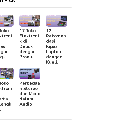
R PICK
Toko
17 Toko
12
ktroni
Elektroni
Rekomen
i
k di
dasi
asi
Depok
Kipas
ngan
dengan
Laptop
rg…
Produ…
dengan
Kuali…
Toko
Perbedaa
ktroni
n Stereo
i
dan Mono
arta
dalam
lengk
Audio
…