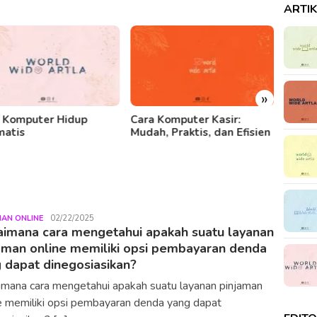
ARTI
»
 Komputer Hidup
Cara Komputer Kasir:
Cara 
matis
Mudah, Praktis, dan Efisien
Menge
Learn
MAN ONLINE
LiuYunlong
02/22/2025
imana cara mengetahui apakah suatu layanan
aman online memiliki opsi pembayaran denda
 dapat dinegosiasikan?
mana cara mengetahui apakah suatu layanan pinjaman
e memiliki opsi pembayaran denda yang dapat