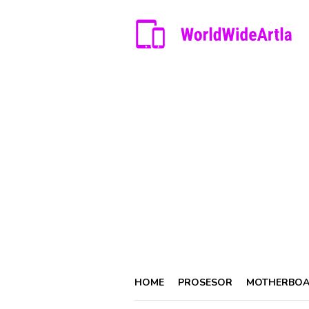
Skip
to
content
HOME
PROSESOR
MOTHERBO