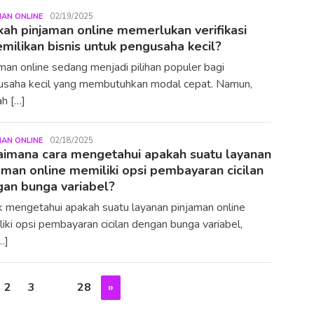
MAN ONLINE
LiuYunlong
02/19/2025
ah pinjaman online memerlukan verifikasi
milikan bisnis untuk pengusaha kecil?
man online sedang menjadi pilihan populer bagi
usaha kecil yang membutuhkan modal cepat. Namun,
h […]
MAN ONLINE
LiuYunlong
02/18/2025
imana cara mengetahui apakah suatu layanan
aman online memiliki opsi pembayaran cicilan
an bunga variabel?
 mengetahui apakah suatu layanan pinjaman online
iki opsi pembayaran cicilan dengan bunga variabel,
…]
2
3
…
28
»