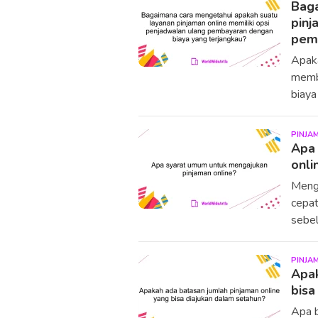
Baga
pinj
pemb
Apaka
memb
biaya
PINJA
Apa 
onli
Menga
cepat
sebe
PINJA
Apak
bisa
Apa b