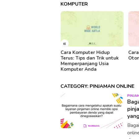
KOMPUTER
«
ra Komputer Menerima
Cara Komputer Hidup
Cara
Fi: Solusi Mudah dan
Terus: Tips dan Trik untuk
Oto
aktis untuk Mengakses
Memperpanjang Usia
ernet
Komputer Anda
CATEGORY:
PINJAMAN ONLINE
PINJA
Baga
pinj
yang
Bagai
onlin