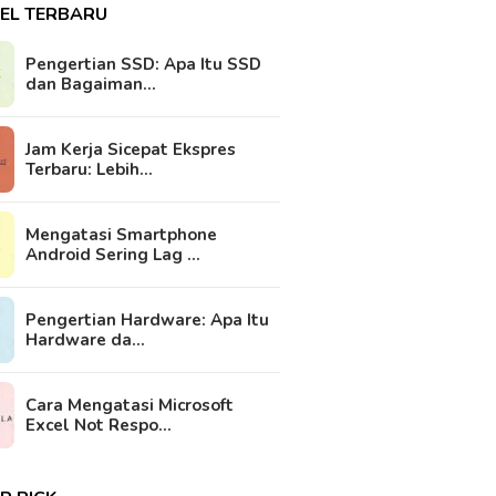
KEL TERBARU
Pengertian SSD: Apa Itu SSD
dan Bagaiman…
Jam Kerja Sicepat Ekspres
Terbaru: Lebih…
Komputer Berpikir:
Cara Komputer Menerima
Cara K
nal AI dan Machine
WiFi: Solusi Mudah dan
Terus: 
ing
Praktis untuk Mengakses
Memper
Mengatasi Smartphone
Internet
Komput
Android Sering Lag …
Pengertian Hardware: Apa Itu
Hardware da…
Cara Mengatasi Microsoft
Excel Not Respo…