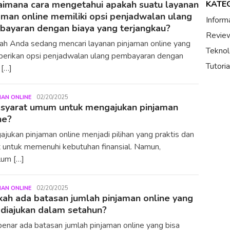
imana cara mengetahui apakah suatu layanan
KATE
aman online memiliki opsi penjadwalan ulang
Inform
ayaran dengan biaya yang terjangkau?
Review
h Anda sedang mencari layanan pinjaman online yang
Teknol
erikan opsi penjadwalan ulang pembayaran dengan
Tutori
 […]
MAN ONLINE
LiuYunlong
02/20/2025
syarat umum untuk mengajukan pinjaman
ne?
jukan pinjaman online menjadi pilihan yang praktis dan
 untuk memenuhi kebutuhan finansial. Namun,
lum […]
MAN ONLINE
LiuYunlong
02/20/2025
ah ada batasan jumlah pinjaman online yang
 diajukan dalam setahun?
enar ada batasan jumlah pinjaman online yang bisa