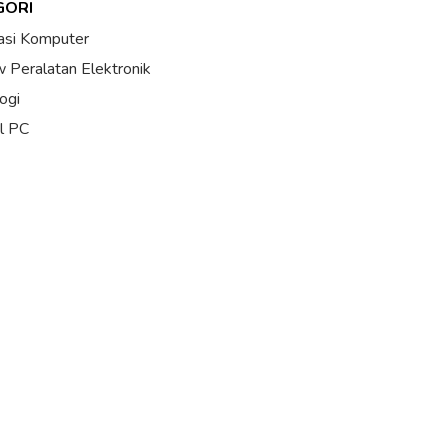
GORI
asi Komputer
 Peralatan Elektronik
ogi
al PC