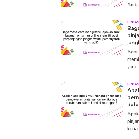
Anda 
PINJA
Baga
pinj
jang
Agar 
memil
yang 
PINJA
Apak
pemb
dala
Apak
pinja
keua