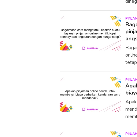
dineg
PINJA
Baga
pinj
angs
Bagai
onlin
tetap
PINJA
Apak
biay
Apaka
menda
memb
PINJA