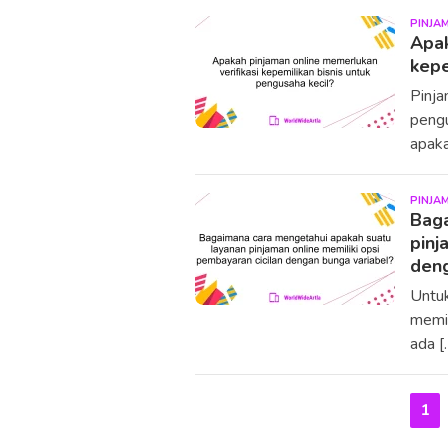
PINJA
Apak
kepe
Pinja
peng
apaka
PINJA
Baga
pinj
deng
Untuk
memil
ada [
1