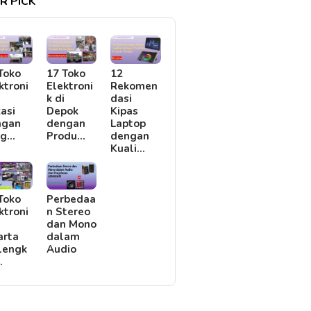
R PICK
Toko
17 Toko
12
ktroni
Elektroni
Rekomen
i
k di
dasi
asi
Depok
Kipas
ngan
dengan
Laptop
rg…
Produ…
dengan
Kuali…
Toko
Perbedaa
ktroni
n Stereo
i
dan Mono
arta
dalam
lengk
Audio
…