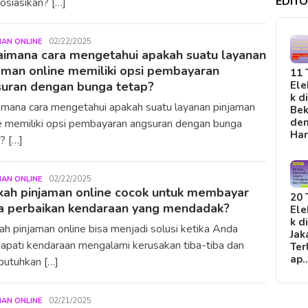
EDITO
osiasikan? […]
MAN ONLINE
LiuYunlong
02/22/2025
imana cara mengetahui apakah suatu layanan
aman online memiliki opsi pembayaran
11 
Ele
uran dengan bunga tetap?
k d
mana cara mengetahui apakah suatu layanan pinjaman
Bek
de
e memiliki opsi pembayaran angsuran dengan bunga
Ha
? […]
MAN ONLINE
LiuYunlong
02/22/2025
ah pinjaman online cocok untuk membayar
20 
a perbaikan kendaraan yang mendadak?
Ele
k d
h pinjaman online bisa menjadi solusi ketika Anda
Jak
pati kendaraan mengalami kerusakan tiba-tiba dan
Ter
ap
utuhkan […]
MAN ONLINE
LiuYunlong
02/21/2025