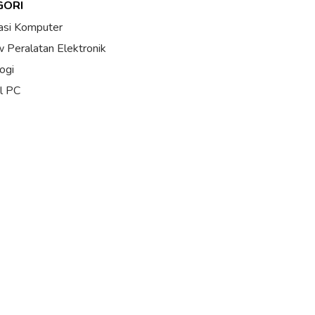
GORI
asi Komputer
 Peralatan Elektronik
ogi
al PC