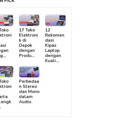
R PICK
Toko
17 Toko
12
ktroni
Elektroni
Rekomen
i
k di
dasi
asi
Depok
Kipas
ngan
dengan
Laptop
rg…
Produ…
dengan
Kuali…
Toko
Perbedaa
ktroni
n Stereo
i
dan Mono
arta
dalam
lengk
Audio
…