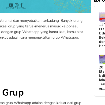
EDITO
t ramai dan menyebalkan terkadang. Banyak orang
11 
ikasi grup yang terus-menerus masuk ke ponsel
Ele
 dengan grup Whatsapp yang kamu ikuti, kamu bisa
k d
rikut adalah cara menonaktifkan grup Whatsapp:
Bek
de
Ha
20 
Ele
k d
Jak
Ter
ap
i Grup
kan grup Whatsapp adalah dengan keluar dari grup