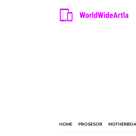
Skip
to
content
HOME
PROSESOR
MOTHERBO