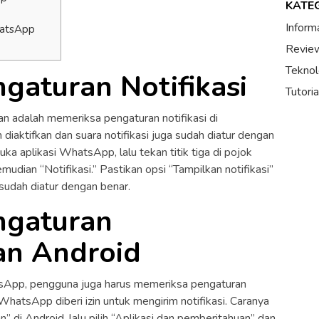
KATE
Inform
hatsApp
Review
Teknol
ngaturan Notifikasi
Tutori
n adalah memeriksa pengaturan notifikasi di
diaktifkan dan suara notifikasi juga sudah diatur dengan
a aplikasi WhatsApp, lalu tekan titik tiga di pojok
mudian “Notifikasi.” Pastikan opsi “Tampilkan notifikasi”
 sudah diatur dengan benar.
engaturan
an Android
atsApp, pengguna juga harus memeriksa pengaturan
hatsApp diberi izin untuk mengirim notifikasi. Caranya
di Android, lalu pilih “Aplikasi dan pemberitahuan” dan