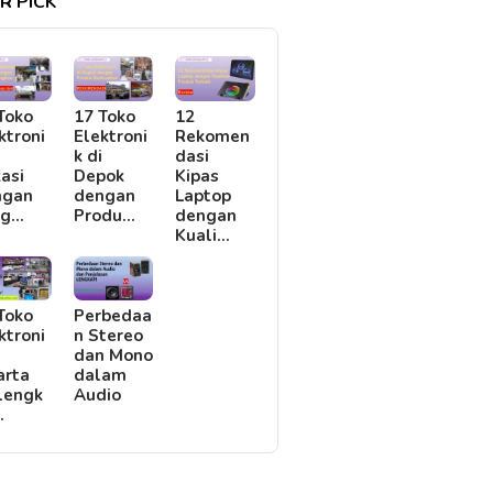
R PICK
Toko
17 Toko
12
ktroni
Elektroni
Rekomen
i
k di
dasi
asi
Depok
Kipas
ngan
dengan
Laptop
rg…
Produ…
dengan
Kuali…
Toko
Perbedaa
ktroni
n Stereo
i
dan Mono
arta
dalam
lengk
Audio
…