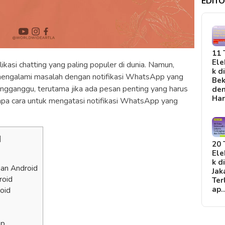
EDITO
11 
Ele
asi chatting yang paling populer di dunia. Namun,
k d
engalami masalah dengan notifikasi WhatsApp yang
Bek
mengganggu, terutama jika ada pesan penting yang harus
de
Ha
apa cara untuk mengatasi notifikasi WhatsApp yang
]
20 
Ele
k d
uan Android
Jak
roid
Ter
ap
oid
pp