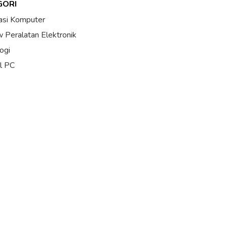
GORI
asi Komputer
 Peralatan Elektronik
ogi
al PC