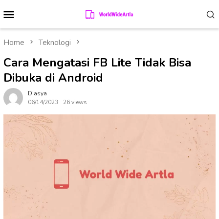
Skip
Mobile
to
Menu
content
Home
Teknologi
Cara Mengatasi FB Lite Tidak Bisa
Dibuka di Android
Diasya
06/14/2023
26 views