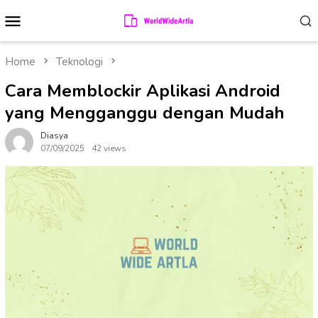
Skip
Mobile
to
Menu
content
Home
Teknologi
Cara Memblockir Aplikasi Android
yang Mengganggu dengan Mudah
Diasya
07/09/2025
42 views