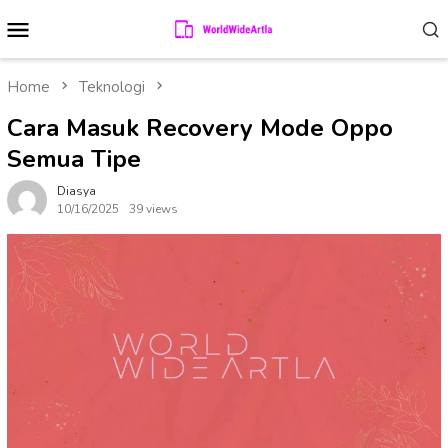
Skip
Mobile
to
Menu
content
Home
Teknologi
Cara Masuk Recovery Mode Oppo
Semua Tipe
Diasya
10/16/2025
39 views