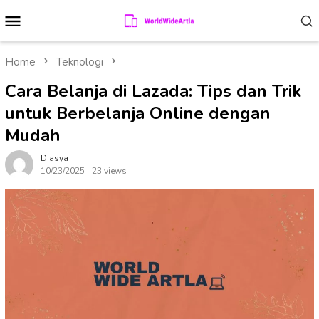
Skip
Mobile
to
Menu
content
Home
Teknologi
Cara Belanja di Lazada: Tips dan Trik
untuk Berbelanja Online dengan
Mudah
Diasya
10/23/2025
23 views