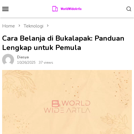
Skip
Mobile
to
Menu
content
Home
Teknologi
Cara Belanja di Bukalapak: Panduan
Lengkap untuk Pemula
Diasya
10/26/2025
37 views