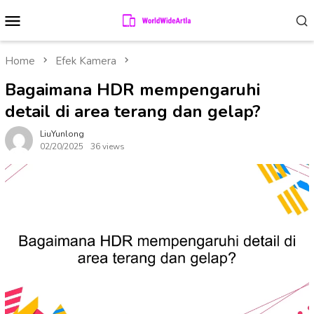
Skip
Mobile
to
Menu
content
Home
Efek Kamera
Bagaimana HDR mempengaruhi
detail di area terang dan gelap?
LiuYunlong
02/20/2025
36 views