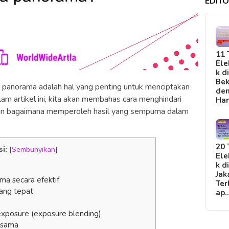
EDITO
11 
Ele
k d
Bek
a panorama adalah hal yang penting untuk menciptakan
de
am artikel ini, kita akan membahas cara menghindari
Ha
an bagaimana memperoleh hasil yang sempurna dalam
20 
si:
[
Sembunyikan
]
Ele
k d
Jak
a secara efektif
Ter
yang tepat
ap
xposure (exposure blending)
ksama