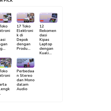
R PICK
Toko
17 Toko
12
ktroni
Elektroni
Rekomen
i
k di
dasi
asi
Depok
Kipas
ngan
dengan
Laptop
rg…
Produ…
dengan
Kuali…
Toko
Perbedaa
ktroni
n Stereo
i
dan Mono
arta
dalam
lengk
Audio
…