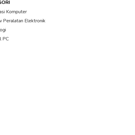
GORI
asi Komputer
 Peralatan Elektronik
ogi
al PC