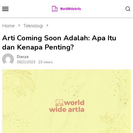
Skip
Mobile
to
Menu
content
Home
Teknologi
Arti Coming Soon Adalah: Apa Itu
dan Kenapa Penting?
Diasya
06/21/2023
23 views