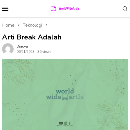
Skip
Mobile
to
Menu
content
Home
Teknologi
Arti Break Adalah
Diasya
06/21/2023
36 views