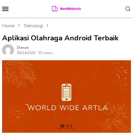
Skip
Mobile
to
Menu
content
Home
Teknologi
Aplikasi Olahraga Android Terbaik
Diasya
06/24/2026
55 views