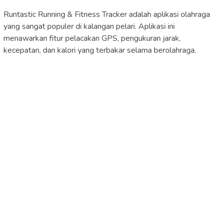
Runtastic Running & Fitness Tracker adalah aplikasi olahraga
yang sangat populer di kalangan pelari. Aplikasi ini
menawarkan fitur pelacakan GPS, pengukuran jarak,
kecepatan, dan kalori yang terbakar selama berolahraga.