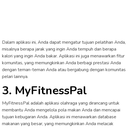
Dalam aplikasi ini, Anda dapat mengatur tujuan pelatihan Anda,
misalnya berapa jarak yang ingin Anda tempuh dan berapa
kalori yang ingin Anda bakar. Aplikasi ini juga menawarkan fitur
komunitas, yang memungkinkan Anda berbagi prestasi Anda
dengan teman-teman Anda atau bergabung dengan komunitas
pelari lainnya.
3. MyFitnessPal
MyFitnessPal adalah aplikasi olahraga yang dirancang untuk
membantu Anda mengelola pola makan Anda dan mencapai
tujuan kebugaran Anda. Aplikasi ini menawarkan database
makanan yang besar, yang memungkinkan Anda melacak