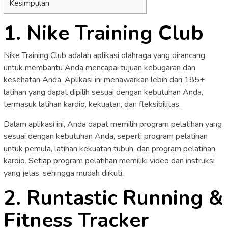
Kesimpulan
1. Nike Training Club
Nike Training Club adalah aplikasi olahraga yang dirancang
untuk membantu Anda mencapai tujuan kebugaran dan
kesehatan Anda. Aplikasi ini menawarkan lebih dari 185+
latihan yang dapat dipilih sesuai dengan kebutuhan Anda,
termasuk latihan kardio, kekuatan, dan fleksibilitas.
Dalam aplikasi ini, Anda dapat memilih program pelatihan yang
sesuai dengan kebutuhan Anda, seperti program pelatihan
untuk pemula, latihan kekuatan tubuh, dan program pelatihan
kardio. Setiap program pelatihan memiliki video dan instruksi
yang jelas, sehingga mudah diikuti.
2. Runtastic Running &
Fitness Tracker