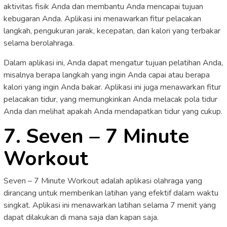
aktivitas fisik Anda dan membantu Anda mencapai tujuan
kebugaran Anda. Aplikasi ini menawarkan fitur pelacakan
langkah, pengukuran jarak, kecepatan, dan kalori yang terbakar
selama berolahraga.
Dalam aplikasi ini, Anda dapat mengatur tujuan pelatihan Anda,
misalnya berapa langkah yang ingin Anda capai atau berapa
kalori yang ingin Anda bakar. Aplikasi ini juga menawarkan fitur
pelacakan tidur, yang memungkinkan Anda melacak pola tidur
Anda dan melihat apakah Anda mendapatkan tidur yang cukup.
7. Seven – 7 Minute
Workout
Seven – 7 Minute Workout adalah aplikasi olahraga yang
dirancang untuk memberikan latihan yang efektif dalam waktu
singkat. Aplikasi ini menawarkan latihan selama 7 menit yang
dapat dilakukan di mana saja dan kapan saja.