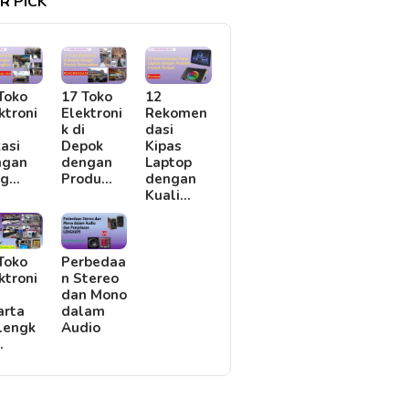
R PICK
Toko
17 Toko
12
ktroni
Elektroni
Rekomen
i
k di
dasi
asi
Depok
Kipas
ngan
dengan
Laptop
rg…
Produ…
dengan
Kuali…
Toko
Perbedaa
ktroni
n Stereo
i
dan Mono
arta
dalam
lengk
Audio
…