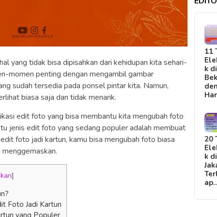
EDITO
11 
Ele
al yang tidak bisa dipisahkan dari kehidupan kita sehari-
k d
omen-momen penting dengan mengambil gambar
Bek
 sudah tersedia pada ponsel pintar kita. Namun,
de
Ha
lihat biasa saja dan tidak menarik.
likasi edit foto yang bisa membantu kita mengubah foto
satu jenis edit foto yang sedang populer adalah membuat
 edit foto jadi kartun, kamu bisa mengubah foto biasa
20 
Ele
an menggemaskan.
k d
Jak
Ter
ikan
]
ap
un?
t Foto Jadi Kartun
artun yang Populer