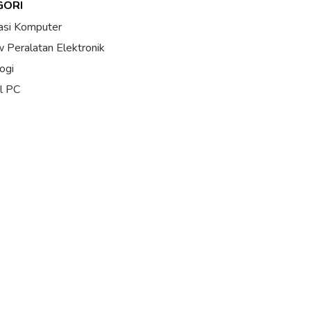
GORI
asi Komputer
 Peralatan Elektronik
ogi
al PC