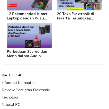
12 Rekomendasi Kipas
20 Toko Elektronik di
Laptop dengan Kuali…
Jakarta Terlengkap…
Perbedaan Stereo dan
Mono dalam Audio
KATEGORI
Informasi Komputer
Review Peralatan Elektronik
Teknologi
Tutorial PC