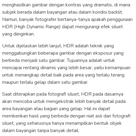
menghasilkan gambar dengan kontras yang dramatis, di mana
subjek berada dalam bayangan atau dalam kondisi backlit.
Namun, banyak fotografer bertanya-tanya apakah penggunaan
HDR (High Dynamic Range) dapat mengurangi efek siluet
yang diinginkan.
Untuk dijelaskan lebih lanjut, HDR adalah teknik yang
menggabungkan beberapa gambar dengan eksposur yang
berbeda menjadi satu gambar. Tujuannya adalah untuk
mencapai rentang dinamis yang lebih besar, yaitu kemampuan
untuk menangkap detail baik pada area yang terlalu terang
maupun terlalu gelap dalam satu gambar.
Saat diterapkan pada fotografi siluet, HDR pada dasarnya
akan mencoba untuk mengekstrak lebih banyak detail pada
area bayangan atau bagian yang gelap. Hal ini dapat
memberikan hasil yang berbeda dengan niat asli dari fotografi
siluet, yang seharusnya hanya menampilkan bentuk objek
dalam bayangan tanpa banyak detail.