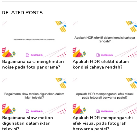
RELATED POSTS
Bagaimana cara menghindari
Apakah HDR efektif dalam
noise pada foto panorama?
kondisi cahaya rendah?
Bagaimana slow motion
Apakah HDR mempengaruhi
digunakan dalam iklan
efek visual pada fotografi
televisi?
berwarna pastel?