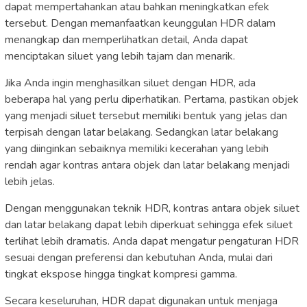
dapat mempertahankan atau bahkan meningkatkan efek
tersebut. Dengan memanfaatkan keunggulan HDR dalam
menangkap dan memperlihatkan detail, Anda dapat
menciptakan siluet yang lebih tajam dan menarik.
Jika Anda ingin menghasilkan siluet dengan HDR, ada
beberapa hal yang perlu diperhatikan. Pertama, pastikan objek
yang menjadi siluet tersebut memiliki bentuk yang jelas dan
terpisah dengan latar belakang. Sedangkan latar belakang
yang diinginkan sebaiknya memiliki kecerahan yang lebih
rendah agar kontras antara objek dan latar belakang menjadi
lebih jelas.
Dengan menggunakan teknik HDR, kontras antara objek siluet
dan latar belakang dapat lebih diperkuat sehingga efek siluet
terlihat lebih dramatis. Anda dapat mengatur pengaturan HDR
sesuai dengan preferensi dan kebutuhan Anda, mulai dari
tingkat ekspose hingga tingkat kompresi gamma.
Secara keseluruhan, HDR dapat digunakan untuk menjaga