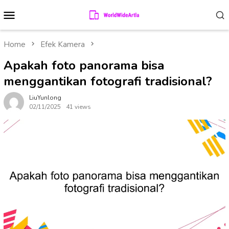
Skip
Mobile
to
Menu
content
Home
Efek Kamera
Apakah foto panorama bisa
menggantikan fotografi tradisional?
LiuYunlong
02/11/2025
41 views