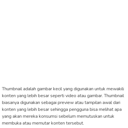
Thumbnail adalah gambar kecil yang digunakan untuk mewakili
konten yang lebih besar seperti video atau gambar. Thumbnail
biasanya digunakan sebagai preview atau tampilan awal dari
konten yang lebih besar sehingga pengguna bisa melihat apa
yang akan mereka konsumsi sebelum memutuskan untuk
membuka atau memutar konten tersebut.