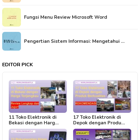
Fungsi Menu Review Microsoft Word
Pengertian Sistem Informasi: Mengetahui …
EDITOR PICK
11 Toko Elektronik di
17 Toko Elektronik di
Bekasi dengan Harg…
Depok dengan Produ…