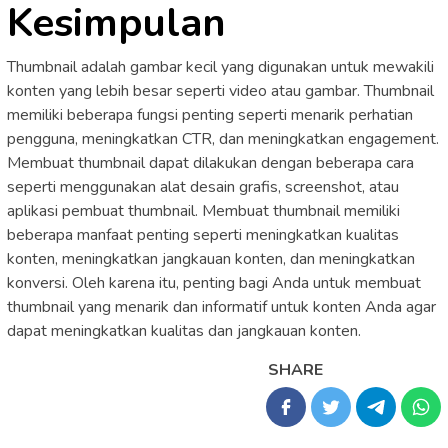
Kesimpulan
Thumbnail adalah gambar kecil yang digunakan untuk mewakili
konten yang lebih besar seperti video atau gambar. Thumbnail
memiliki beberapa fungsi penting seperti menarik perhatian
pengguna, meningkatkan CTR, dan meningkatkan engagement.
Membuat thumbnail dapat dilakukan dengan beberapa cara
seperti menggunakan alat desain grafis, screenshot, atau
aplikasi pembuat thumbnail. Membuat thumbnail memiliki
beberapa manfaat penting seperti meningkatkan kualitas
konten, meningkatkan jangkauan konten, dan meningkatkan
konversi. Oleh karena itu, penting bagi Anda untuk membuat
thumbnail yang menarik dan informatif untuk konten Anda agar
dapat meningkatkan kualitas dan jangkauan konten.
SHARE