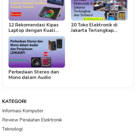
12 Rekomendasi Kipas
20 Toko Elektronik di
Laptop dengan Kuali…
Jakarta Terlengkap…
Perbedaan Stereo dan
Mono dalam Audio
KATEGORI
Informasi Komputer
Review Peralatan Elektronik
Teknologi