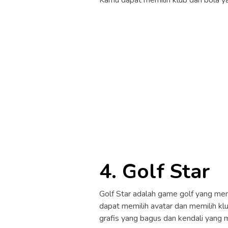
4. Golf Star
Golf Star adalah game golf yang me
dapat memilih avatar dan memilih kl
grafis yang bagus dan kendali yang 