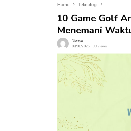
Home
Teknologi
10 Game Golf An
Menemani Wakt
Diasya
08/01/2025
33 views