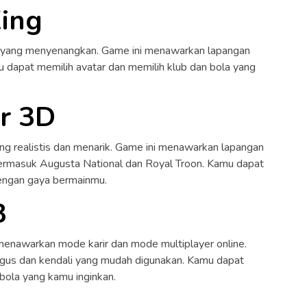
King
ni yang menyenangkan. Game ini menawarkan lapangan
mu dapat memilih avatar dan memilih klub dan bola yang
er 3D
ng realistis dan menarik. Game ini menawarkan lapangan
, termasuk Augusta National dan Royal Troon. Kamu dapat
dengan gaya bermainmu.
3
menawarkan mode karir dan mode multiplayer online.
gus dan kendali yang mudah digunakan. Kamu dapat
 bola yang kamu inginkan.