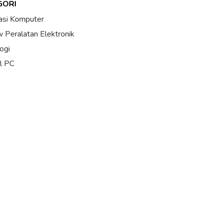
GORI
asi Komputer
 Peralatan Elektronik
ogi
al PC