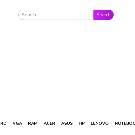
Search
ARD
VGA
RAM
ACER
ASUS
HP
LENOVO
NOTEBO