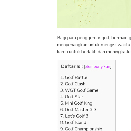
Bagi para penggemar golf, bermain g
menyenangkan untuk mengisi waktu 
kamu untuk berlatih dan meningkat
Daftar Isi:
[
Sembunyikan
]
1. Golf Battle
2. Golf Clash
3. WGT Golf Game
4. Golf Star
5. Mini Golf King
6. Golf Master 3D
7. Let’s Golf 3
8. Golf Island
9. Golf Championship