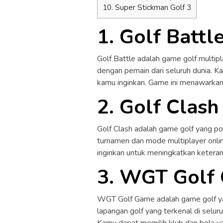
10. Super Stickman Golf 3
1. Golf Battl
Golf Battle adalah game golf multi
dengan pemain dari seluruh dunia. K
kamu inginkan. Game ini menawarkan
2. Golf Clash
Golf Clash adalah game golf yang p
turnamen dan mode multiplayer onli
inginkan untuk meningkatkan keteram
3. WGT Golf
WGT Golf Game adalah game golf yan
lapangan golf yang terkenal di selu
Kamu dapat memilih klub dan bola y