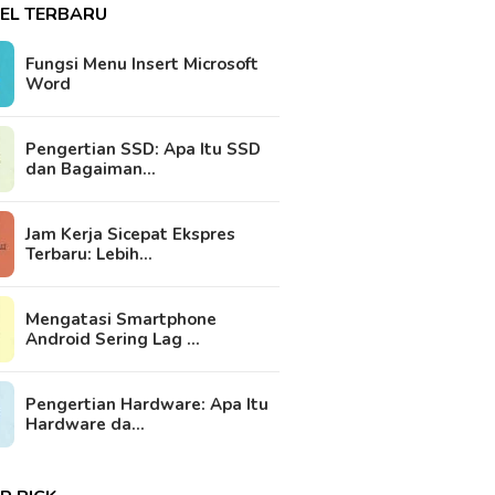
KEL TERBARU
Fungsi Menu Insert Microsoft
Word
Pengertian SSD: Apa Itu SSD
dan Bagaiman…
Jam Kerja Sicepat Ekspres
Terbaru: Lebih…
Mengatasi Smartphone
Android Sering Lag …
Pengertian Hardware: Apa Itu
Hardware da…