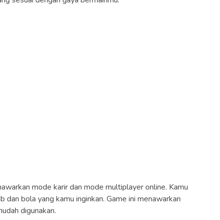
nawarkan mode karir dan mode multiplayer online. Kamu
ub dan bola yang kamu inginkan. Game ini menawarkan
mudah digunakan.