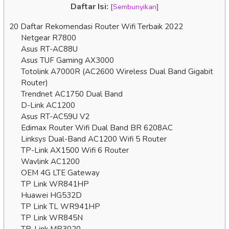
Daftar Isi:
[
Sembunyikan
]
20 Daftar Rekomendasi Router Wifi Terbaik 2022
Netgear R7800
Asus RT-AC88U
Asus TUF Gaming AX3000
Totolink A7000R (AC2600 Wireless Dual Band Gigabit
Router)
Trendnet AC1750 Dual Band
D-Link AC1200
Asus RT-AC59U V2
Edimax Router Wifi Dual Band BR 6208AC
Linksys Dual-Band AC1200 Wifi 5 Router
TP-Link AX1500 Wifi 6 Router
Wavlink AC1200
OEM 4G LTE Gateway
TP Link WR841HP
Huawei HG532D
TP Link TL WR941HP
TP Link WR845N
TP-Link MR3020